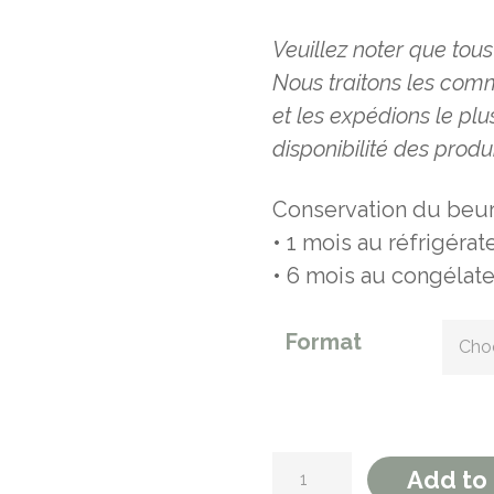
Veuillez noter que tou
Nous traitons les co
et les expédions le pl
disponibilité
des produi
Conservation du beurr
• 1 mois au réfrigérat
• 6 mois au congélat
Format
Beurre d’érable quan
Add to 