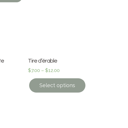
te
Tire d’érable
$
7.00
–
$
12.00
Select options