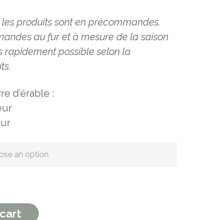
s les produits sont en précommandes.
mmandes au
fur et à mesure de la saison
us rapidement possible selon la
ts.
e d’érable :
eur
eur
tity
cart