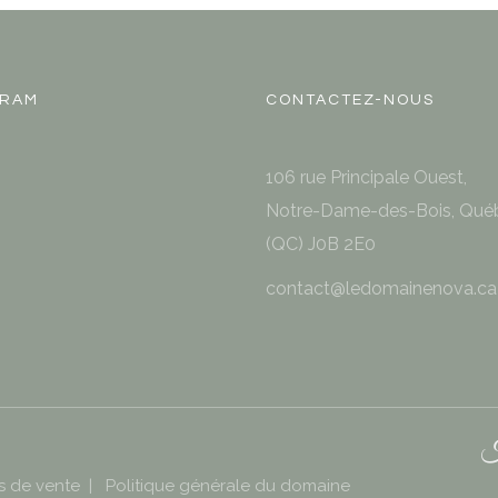
GRAM
CONTACTEZ-NOUS
106 rue Principale Ouest,
Notre-Dame-des-Bois, Qué
(QC) J0B 2E0
contact@ledomainenova.ca
H
s de vente
|
Politique générale du domaine