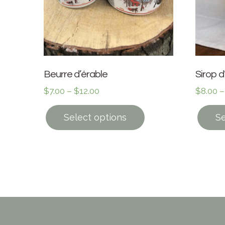
Beurre d’érable
Sirop d
$
7.00
–
$
12.00
$
8.00
Select options
Se