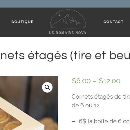
BOUTIQUE
CONTACT
nets étagés (tire et beu
$
6.00
–
$
12.00
Cornets étagés de tir
de 6 ou 12
6$ la boîte de 6 c