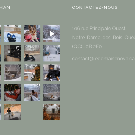
GRAM
CONTACTEZ-NOUS
106 rue Principale Ouest,
Notre-Dame-des-Bois, Qué
(QC) J0B 2E0
contact@ledomainenova.ca