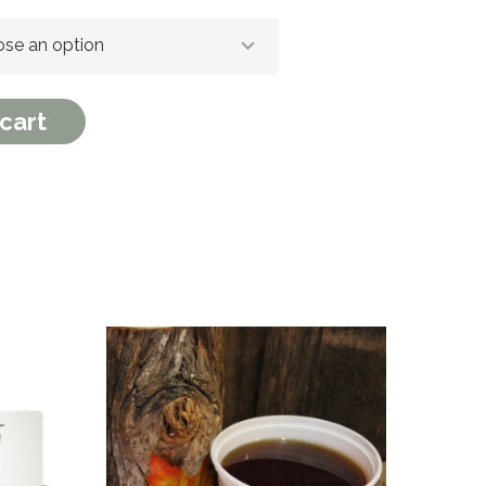
se an option
 et beurre) quantity
cart