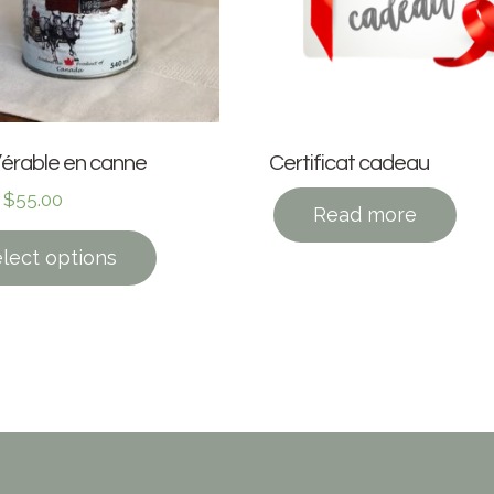
’érable en canne
Certificat cadeau
–
$
55.00
Read more
lect options