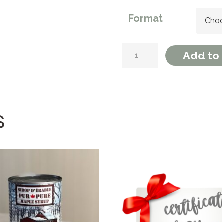
Format
Choo
Cornets étagés (tire
Add to 
s