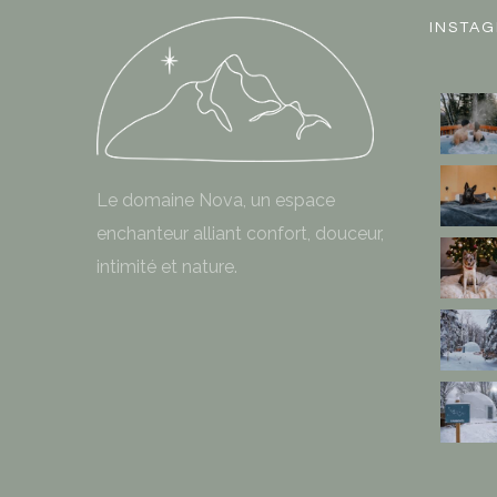
INSTA
Le domaine Nova, un espace
enchanteur alliant confort, douceur,
intimité et nature.