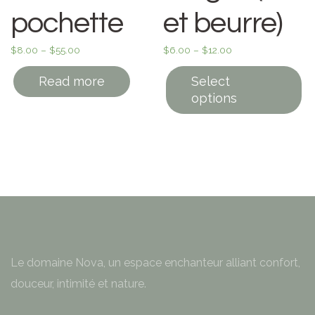
pochette
et beurre)
$
8.00
–
$
55.00
$
6.00
–
$
12.00
Read more
Select
options
Le domaine Nova, un espace enchanteur alliant confort,
douceur, intimité et nature.